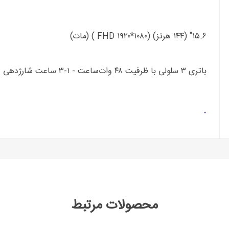
۱۵.۶" (۱۴۴ هرتز) (۱۰۸۰*۱۹۲۰ FHD ) (مات)
باتری ۳ سلولی با ظرفیت ۴۸ وات‌ساعت - ۱-۳ ساعت شارژدهی
-
محصولات مرتبط