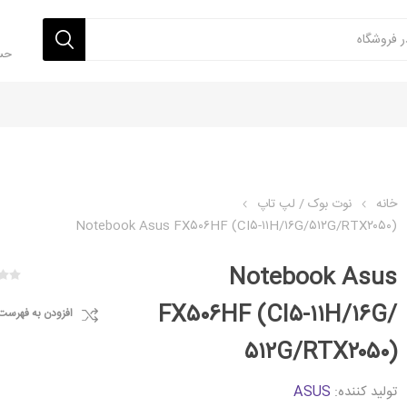
حس
خانه
نوت بوک / لپ تاپ
Notebook Asus FX۵۰۶HF (CI۵-۱۱H/۱۶G/۵۱۲G/RTX۲۰۵۰)
Notebook Asus
FX۵۰۶HF (CI۵-۱۱H/۱۶G/
افزودن به فهرست
۵۱۲G/RTX۲۰۵۰)
تولید کننده:
ASUS