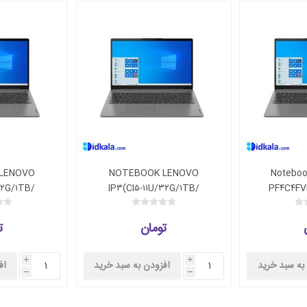
LENOVO
NOTEBOOK LENOVO
Noteboo
۳۲G/۱TB/
IP۳(CI۵-۱۱U/۳۲G/۱TB/
PF۴C۴FVP
MX۴۵۰
۵۱۲SSD/MX۳۵۰
۱G
تومان
ت
i
i
به سبد خرید
افزودن به سبد خرید
اف
h
h