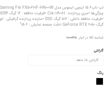
لپ تاپ۱۵.۶ اینچی ایسوس مدل ng F۱۵ FX۵۰۶HF-HN۰۰۱W
ویژگی‌ها •سری پردازنده : Ci۵-۱۱۴۰۰H •ظرفیت حافظه : ۶
گیگ GeForce RTX ۲۰۵۰ •دقت صفحه نمایش : ۱۵.۶"
شناسه کالا در انبار:
۱۰۰۰۲۲۸
گارانتی
رنگ