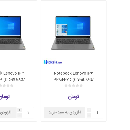
k Lenovo IP۳
Notebook Lenovo IP۳
 (CI۵-۱۱U/۸G/
PF۴۸FP۷D (CI۷-۱۱U/۸G/
/MX۳۵۰)
۱T/MX۴۵۰)
تومان
تومان
i
i
افزودن به سبد خرید
افزودن 
h
h