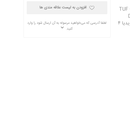
افزودن به لیست علاقه مندی ها
TUF Gami
۱ گیگ DDR۴
•ظرفیت حافظه داخلی : ۵۱۲ گیگ SSD •سازنده پردازنده گرافیکی : انویدیا ۴
لطفا آدرسی که می‌خواهید مرسوله به آن ارسال شود را وارد
کنید.