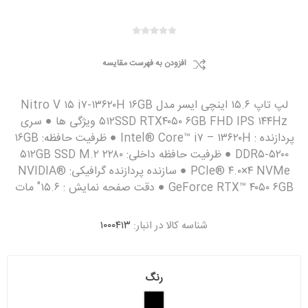
افزودن به فهرست مقایسه
لپ تاپ ۱۵.۶ اینچی ایسر مدل Nitro V ۱۵ i۷-۱۳۶۲۰H ۱۶GB
۵۱۲SSD RTX۴۰۵۰ ۶GB FHD IPS ۱۴۴Hz ویژگی ها ● سری
پردازنده : Intel® Core™ i۷ – ۱۳۶۲۰H ● ظرفیت حافظه: ۱۶GB
DDR۵-۵۲۰۰ ● ظرفیت حافظه داخلی: ۵۱۲GB SSD M.۲ ۲۲۸۰
PCIe® ۴.۰×۴ NVMe ● سازنده پردازنده گرافیکی: NVIDIA®
GeForce RTX™ ۴۰۵۰ ۶GB ● دقت صفحه نمایش : ۱۵.۶" مات
شناسه کالا در انبار:
۱۰۰۰۴۱۳
رنگ