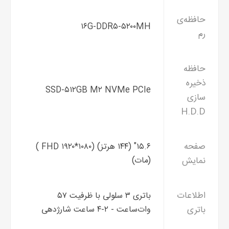
حافظه‌ی
۱۶G-DDR۵-۵۲۰۰MH
رم
حافظه
ذخیره
SSD-۵۱۲GB M۲ NVMe PCIe
سازی
H.D.D
صفحه
۱۵.۶" (۱۴۴ هرتز) (۱۰۸۰*۱۹۲۰ FHD )
نمایش
(مات)
اطلاعات
باتری ۳ سلولی با ظرفیت ۵۷
باتری
وات‌ساعت - ۲-۴ ساعت شارژدهی