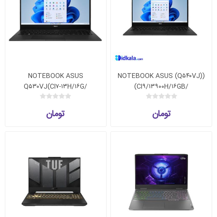
NOTEBOOK ASUS
(NOTEBOOK ASUS (Q۵۴۰VJ)
Q۵۳۰VJ(CI۷-۱۳H/۱۶G/
(CI۹/۱۳۹۰۰H/۱۶GB/
۵۱۲G/RTX۳۰۵۰-۶G)
۱TB/RTX۳۰۵۰-۶G
تومان
تومان